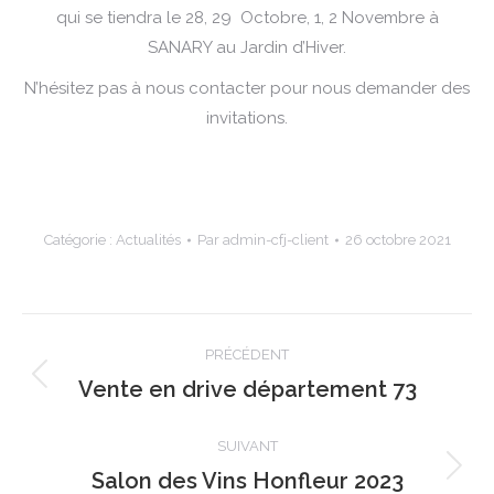
qui se tiendra le 28, 29 Octobre, 1, 2 Novembre à
SANARY au Jardin d’Hiver.
N’hésitez pas à nous contacter pour nous demander des
invitations.
Catégorie :
Actualités
Par
admin-cfj-client
26 octobre 2021
Navigation
PRÉCÉDENT
article
Vente en drive département 73
Article
précédent
:
SUIVANT
Salon des Vins Honfleur 2023
Article