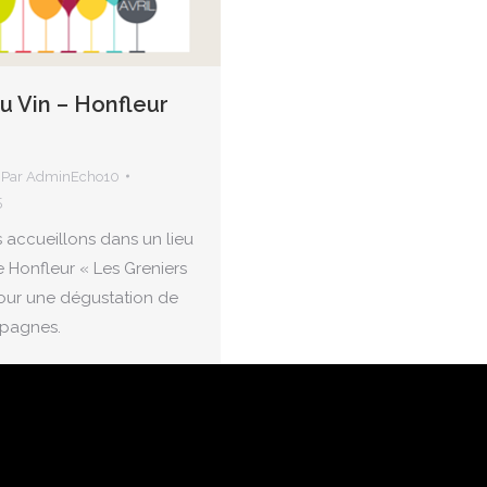
u Vin – Honfleur
Par
AdminEcho10
5
 accueillons dans un lieu
 Honfleur « Les Greniers
pour une dégustation de
pagnes.