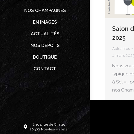
NOS CHAMPAGNES
EN IMAGES
Salon d
ACTUALITÉS
2025
NOS DÉPÔTS
Actualités
4 mars 202
BOUTIQUE
Nous vous
CONTACT
typique de
à Sel » , 
nos Cham
2 et 4 rue de Chatet
10360 Noé-les-Mallets